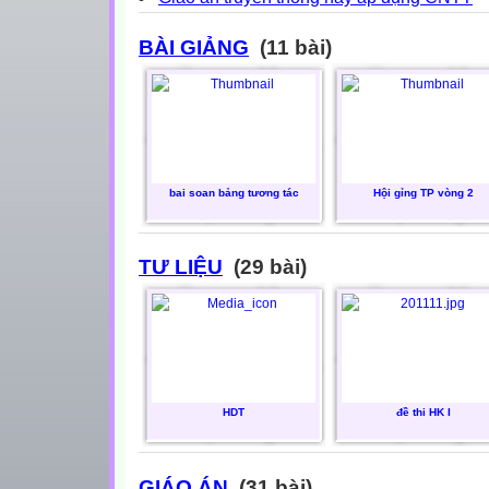
BÀI GIẢNG
(11 bài)
bai soan bảng tương tác
Hội gỉng TP vòng 2
TƯ LIỆU
(29 bài)
HDT
đề thi HK I
GIÁO ÁN
(31 bài)