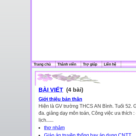
Trang chủ
Thành viên
Trợ giúp
Liên hệ
BÀI VIẾT
(4 bài)
Giới thiệu bản thân
Hiện là GV trường THCS AN Bình. Tuổi 52. Gi
đa. giảng dạy môn toán, Công việc ưa thích :
lịch......
thơ nhảm
Giáo án truyền thống hay áp dụng CNTT