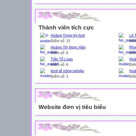
Thành viên tích cực
Hoàng Trọng Kỳ Anh
Lê 
Điểm số: 15
Điể
Hoàng Thị Ngọc Hân
Phạ
Điểm số: 6
Điể
Trần Tố Loan
Hoà
Điểm số: 6
Điể
Kinh tế nông nghiệp
Hoà
Điểm số: 3
Điể
Website đơn vị tiêu biểu