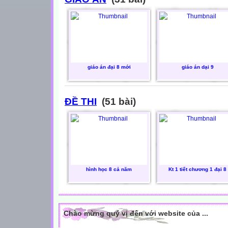
giáo án đại 8 mới
giáo án dại 9
ĐỀ THI
(51 bài)
hình học 8 cả năm
Kt 1 tiết chương 1 đại 8
Chào mừng quý vị đến với website của ...